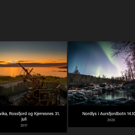
vika, Rossfjord og Kjerresnes 31. 
Nordlys i Aursfjordbotn 14.10
juli
2020
2017